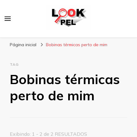
Lookpel
Blog
Página inicial
Bobinas térmicas perto de mim
TAG
Bobinas térmicas
perto de mim
Exibindo: 1 - 2 de 2 RESULTADOS