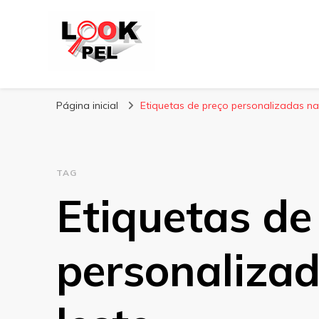
Lookpel
Blog
Página inicial
Etiquetas de preço personalizadas na
TAG
Etiquetas de
personaliza