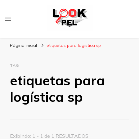
Lookpel
Blog
Página inicial
etiquetas para logística sp
TAG
etiquetas para
logística sp
Exibindo: 1 - 1 de 1 RESULTADOS