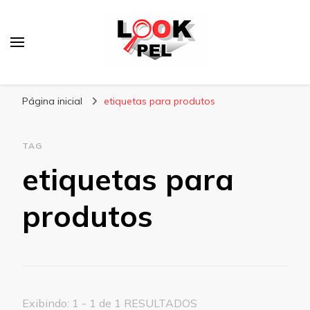
Lookpel
Blog
Página inicial
etiquetas para produtos
TAG
etiquetas para
produtos
Exibindo: 1 - 1 de 1 RESULTADOS