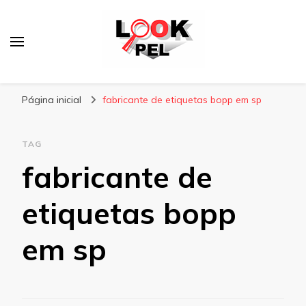
Lookpel
Blog
Página inicial
fabricante de etiquetas bopp em sp
TAG
fabricante de
etiquetas bopp
em sp