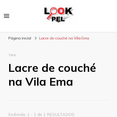
Lookpel
Blog
Página inicial
Lacre de couché na Vila Ema
TAG
Lacre de couché
na Vila Ema
Exibindo: 1 - 1 de 1 RESULTADOS