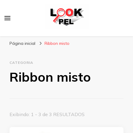
Lookpel
Blog
Página inicial
Ribbon misto
CATEGORIA
Ribbon misto
Exibindo: 1 - 3 de 3 RESULTADOS