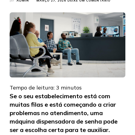
EM
por
ADMIN
MARÇO 27, 2024
DEIXE UM COMENTÁRIO
MÁQUINA
DISPENSADO
DE
SENHA:
POR
QUE
CONTAR
COM
ESTE
EQUIPAMENT
DA
LOOKPEL?
Tempo de leitura:
3
minutos
Se o seu estabelecimento está com
muitas filas e está começando a criar
problemas no atendimento, uma
máquina dispensadora de senha pode
ser a escolha certa para te auxiliar.