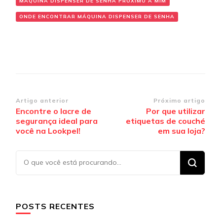
MÁQUINA DISPENSER DE SENHA PRÓXIMO A MIM
ONDE ENCONTRAR MÁQUINA DISPENSER DE SENHA
Navegação
Artigo anterior
Próximo artigo
Encontre o lacre de
Por que utilizar
de
segurança ideal para
etiquetas de couché
post
você na Lookpel!
em sua loja?
Procurando
algo?
POSTS RECENTES