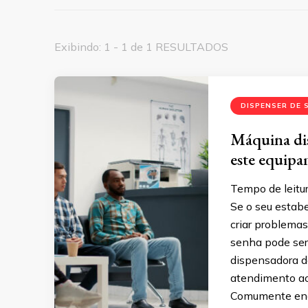
Exibindo: 1 - 1 de 1 RESULTADOS
DISPENSER DE 
Máquina dis
este equip
Tempo de leitur
Se o seu estab
criar problema
senha pode ser 
dispensadora d
atendimento ao 
Comumente enco