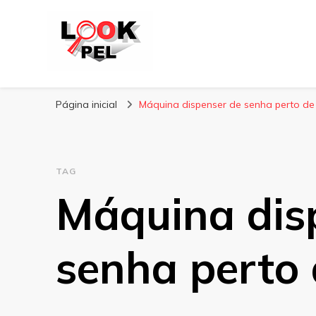
Lookpel
Blog
Página inicial
Máquina dispenser de senha perto de
TAG
Máquina dis
senha perto