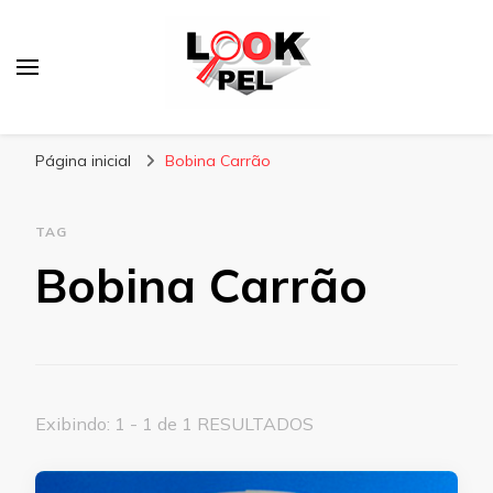
Lookpel
Blog
Página inicial
Bobina Carrão
TAG
Bobina Carrão
Exibindo: 1 - 1 de 1 RESULTADOS