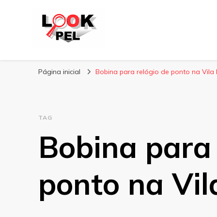
Lookpel
Blog
Página inicial
Bobina para relógio de ponto na Vila
TAG
Bobina para 
ponto na Vi