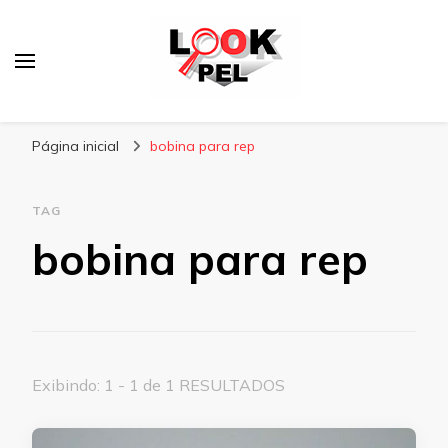
Lookpel
Blog
Página inicial
bobina para rep
TAG
bobina para rep
Exibindo: 1 - 1 de 1 RESULTADOS