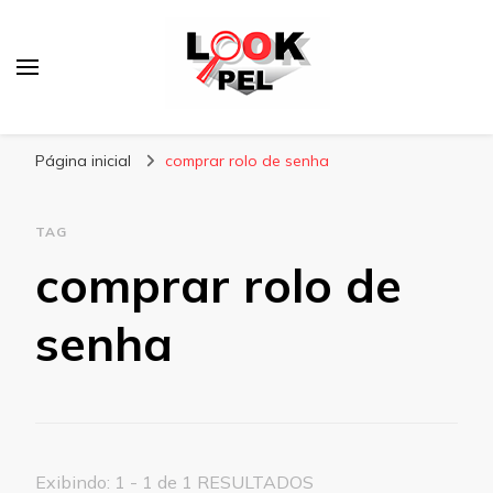
Lookpel
Blog
Página inicial
comprar rolo de senha
TAG
comprar rolo de
senha
Exibindo: 1 - 1 de 1 RESULTADOS