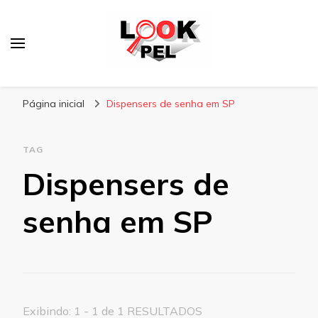
Lookpel
Blog
Página inicial
Dispensers de senha em SP
TAG
Dispensers de
senha em SP
Exibindo: 1 - 1 de 1 RESULTADOS