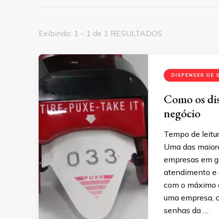
Exibindo: 1 - 1 de 1 RESULTADOS
DISPENSER DE 
Como os dis
negócio
Tempo de leitur
Uma das maiores
empresas em ge
atendimento e e
com o máximo d
uma empresa, c
senhas da …