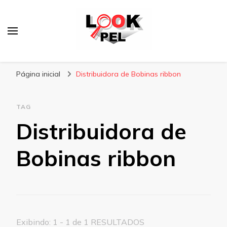
Lookpel
Blog
Página inicial
Distribuidora de Bobinas ribbon
TAG
Distribuidora de
Bobinas ribbon
Exibindo: 1 - 1 de 1 RESULTADOS