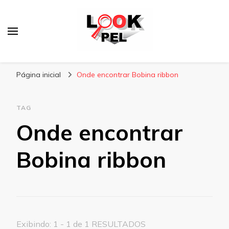
Lookpel
Blog
Página inicial
Onde encontrar Bobina ribbon
TAG
Onde encontrar
Bobina ribbon
Exibindo: 1 - 1 de 1 RESULTADOS