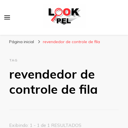
Lookpel
Blog
Página inicial
revendedor de controle de fila
TAG
revendedor de
controle de fila
Exibindo: 1 - 1 de 1 RESULTADOS