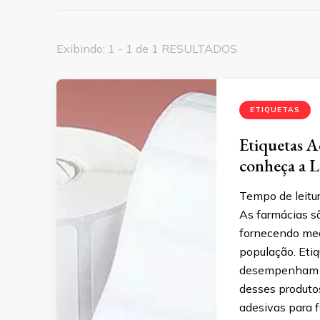
Exibindo: 1 - 1 de 1 RESULTADOS
ETIQUETAS
Etiquetas A
conheça a 
Tempo de leitur
As farmácias s
fornecendo med
população. Eti
desempenham um
desses produtos
adesivas para f