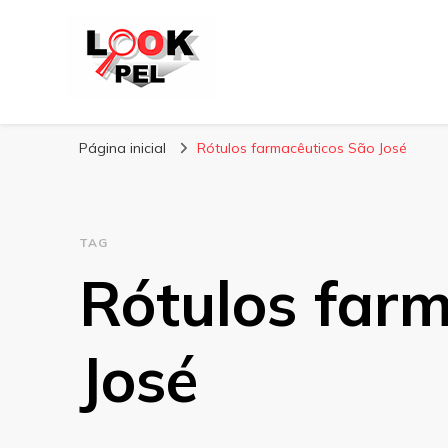
Lookpel
Blog
Página inicial
Rótulos farmacêuticos São José
TAG
Rótulos far
José