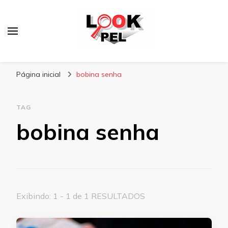
Lookpel
Blog
Página inicial
bobina senha
TAG
bobina senha
Exibindo: 1 - 1 de 1 RESULTADOS