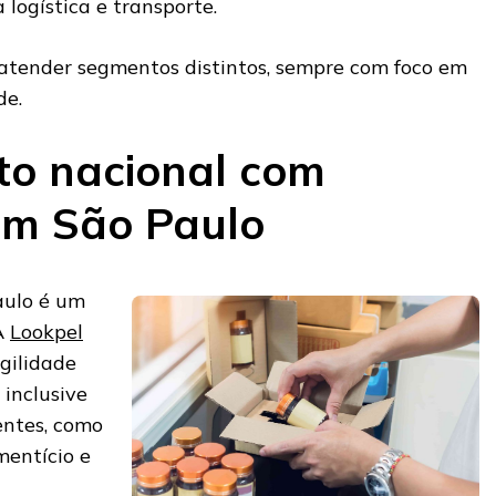
 logística e transporte.
atender segmentos distintos, sempre com foco em
de.
to nacional com
em São Paulo
aulo é um
 A
Lookpel
gilidade
 inclusive
entes, como
mentício e