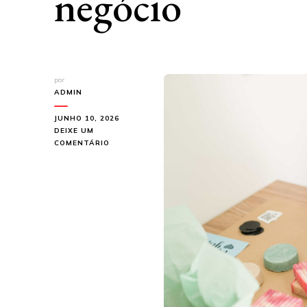
negócio
por
ADMIN
JUNHO 10, 2026
DEIXE UM
EM
COMENTÁRIO
FÁBRICA
DE
ETIQUETAS
COM
SOLUÇÕES
PERSONALIZADAS
PARA
SEU
NEGÓCIO