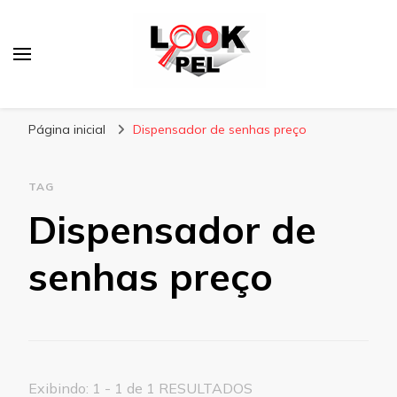
Lookpel
Blog
Página inicial
Dispensador de senhas preço
TAG
Dispensador de
senhas preço
Exibindo: 1 - 1 de 1 RESULTADOS