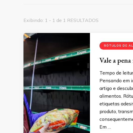
Exibindo: 1 - 1 de 1 RESULTADOS
RÓTULOS DE A
Vale a pena 
Tempo de leitur
Pensando em in
artigo e descub
alimentos. Rót
etiquetas adesi
produto, transm
consequentemen
Em …