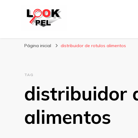
Lookpel
Blog
Página inicial
distribuidor de rotulos alimentos
TAG
distribuidor 
alimentos