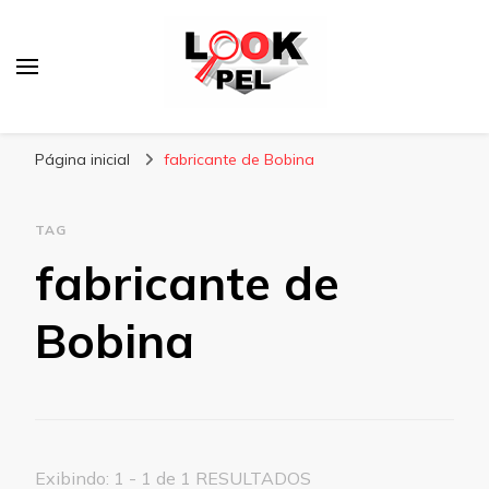
Lookpel
Blog
Página inicial
fabricante de Bobina
TAG
fabricante de
Bobina
Exibindo: 1 - 1 de 1 RESULTADOS