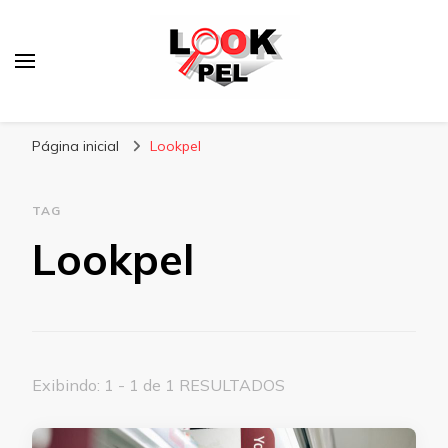
Lookpel
Blog
Página inicial
Lookpel
TAG
Lookpel
Exibindo: 1 - 1 de 1 RESULTADOS