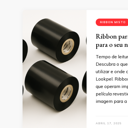
RIBBON MISTO
Ribbon para
para o seu 
Tempo de leitur
Descubra o que
utilizar e onde
Lookpel. Ribbo
que operam imp
película revesti
imagem para a 
ABRIL 17, 2025