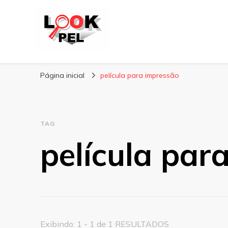
Lookpel
Blog
Página inicial
película para impressão
TAG
película par
Exibindo: 1 - 1 de 1 RESULTADOS