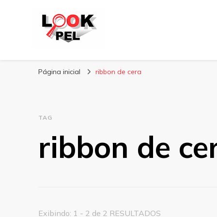
Lookpel
Blog
Página inicial
ribbon de cera
TAG
ribbon de ce
Exibindo: 1 - 2 de 2 RESULTADOS