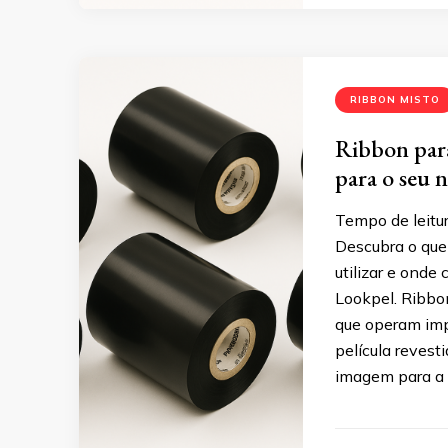
RIBBON MISTO
Ribbon para
para o seu 
Tempo de leitur
Descubra o que
utilizar e onde
Lookpel. Ribbo
que operam imp
película revesti
imagem para a 