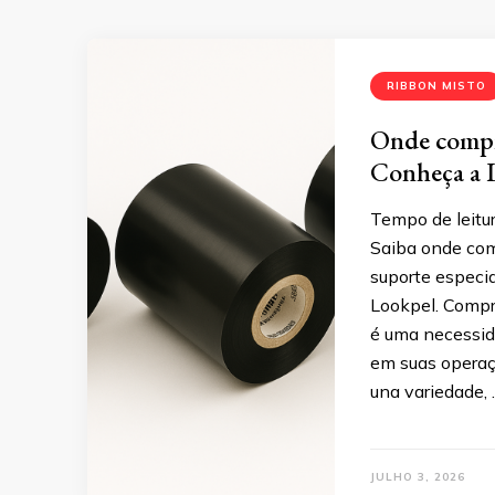
RIBBON MISTO
Onde compra
Conheça a 
Tempo de leitur
Saiba onde com
suporte especi
Lookpel. Compr
é uma necessid
em suas operaç
una variedade,
JULHO 3, 2026